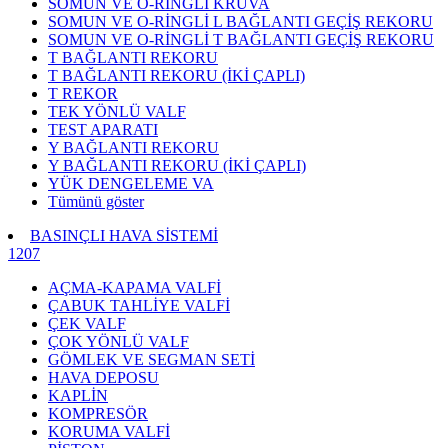
SOMUN VE O-RİNGLİ KRUVA
SOMUN VE O-RİNGLİ L BAĞLANTI GEÇİŞ REKORU
SOMUN VE O-RİNGLİ T BAĞLANTI GEÇİŞ REKORU
T BAĞLANTI REKORU
T BAĞLANTI REKORU (İKİ ÇAPLI)
T REKOR
TEK YÖNLÜ VALF
TEST APARATI
Y BAĞLANTI REKORU
Y BAĞLANTI REKORU (İKİ ÇAPLI)
YÜK DENGELEME VA
Tümünü göster
BASINÇLI HAVA SİSTEMİ
1207
AÇMA-KAPAMA VALFİ
ÇABUK TAHLİYE VALFİ
ÇEK VALF
ÇOK YÖNLÜ VALF
GÖMLEK VE SEGMAN SETİ
HAVA DEPOSU
KAPLİN
KOMPRESÖR
KORUMA VALFİ