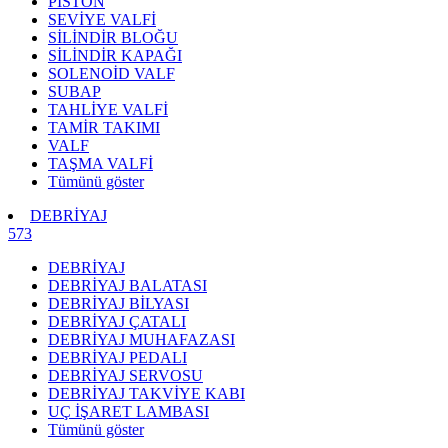
PİSTON
SEVİYE VALFİ
SİLİNDİR BLOĞU
SİLİNDİR KAPAĞI
SOLENOİD VALF
SUBAP
TAHLİYE VALFİ
TAMİR TAKIMI
VALF
TAŞMA VALFİ
Tümünü göster
DEBRİYAJ
573
DEBRİYAJ
DEBRİYAJ BALATASI
DEBRİYAJ BİLYASI
DEBRİYAJ ÇATALI
DEBRİYAJ MUHAFAZASI
DEBRİYAJ PEDALI
DEBRİYAJ SERVOSU
DEBRİYAJ TAKVİYE KABI
UÇ İŞARET LAMBASI
Tümünü göster