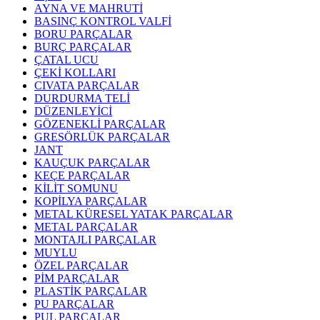
AYNA VE MAHRUTİ
BASINÇ KONTROL VALFİ
BORU PARÇALAR
BURÇ PARÇALAR
ÇATAL UCU
ÇEKİ KOLLARI
CIVATA PARÇALAR
DURDURMA TELİ
DÜZENLEYİCİ
GÖZENEKLİ PARÇALAR
GRESÖRLÜK PARÇALAR
JANT
KAUÇUK PARÇALAR
KEÇE PARÇALAR
KİLİT SOMUNU
KOPİLYA PARÇALAR
METAL KÜRESEL YATAK PARÇALAR
METAL PARÇALAR
MONTAJLI PARÇALAR
MUYLU
ÖZEL PARÇALAR
PİM PARÇALAR
PLASTİK PARÇALAR
PU PARÇALAR
PUL PARÇALAR