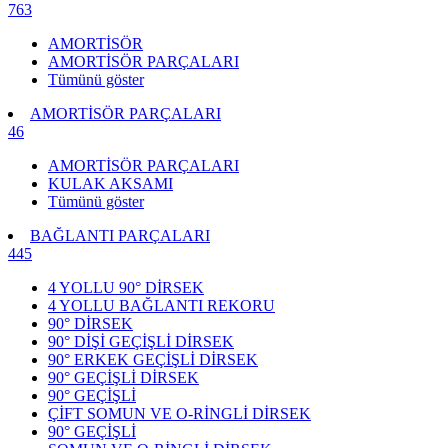
763
AMORTİSÖR
AMORTİSÖR PARÇALARI
Tümünü göster
AMORTİSÖR PARÇALARI
46
AMORTİSÖR PARÇALARI
KULAK AKSAMI
Tümünü göster
BAĞLANTI PARÇALARI
445
4 YOLLU 90° DİRSEK
4 YOLLU BAĞLANTI REKORU
90° DİRSEK
90° DİŞİ GEÇİŞLİ DİRSEK
90° ERKEK GEÇİŞLİ DİRSEK
90° GEÇİŞLİ DİRSEK
90° GEÇİŞLİ
ÇİFT SOMUN VE O-RİNGLİ DİRSEK
90° GEÇİŞLİ