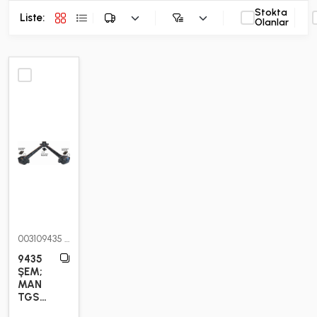
Stokta
Liste:
Olanlar
003109435
9435
ŞEM;
MAN
TGS
41.400 /