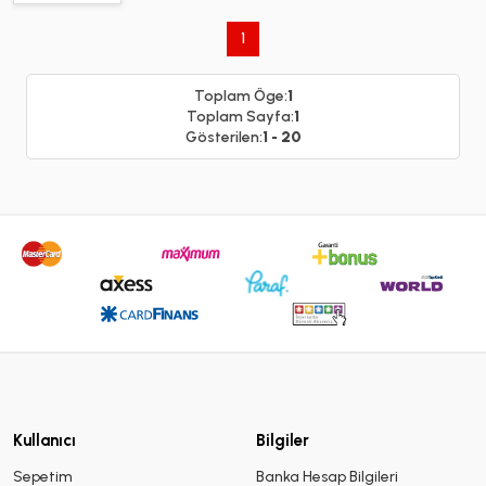
41.480 /
33.360 -
1
V- KOLU
Toplam Öge:
1
Toplam Sayfa:
1
Gösterilen:
1 - 20
Kullanıcı
Bilgiler
Sepetim
Banka Hesap Bilgileri