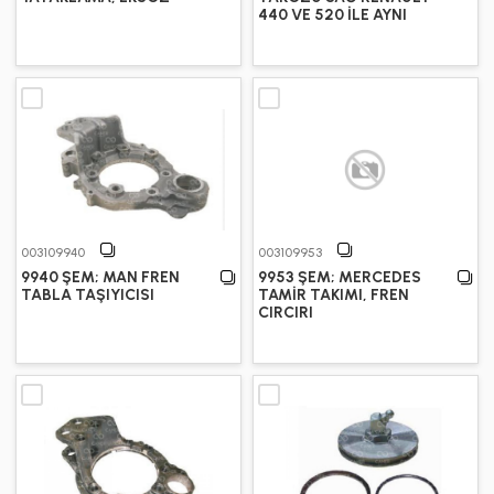
440 VE 520 İLE AYNI
003109940
003109953
9940 ŞEM; MAN FREN
9953 ŞEM; MERCEDES
TABLA TAŞIYICISI
TAMİR TAKIMI, FREN
CIRCIRI