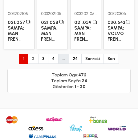
0032021057
0032021058
0032021059
0032030643
021.057
021.058
021.059
030.643
SAMPA;
SAMPA;
SAMPA;
SAMPA;
MAN
MAN
MAN
VOLVO
FREN
FREN
FREN
FREN
KAMPANASI
KAMPANASI
KAMPANASI
PABUCU
SETİ,
FREN
1
2
3
4
...
24
Sonraki
Son
KAMPANASI
Toplam Öge:
472
Toplam Sayfa:
24
Gösterilen:
1 - 20