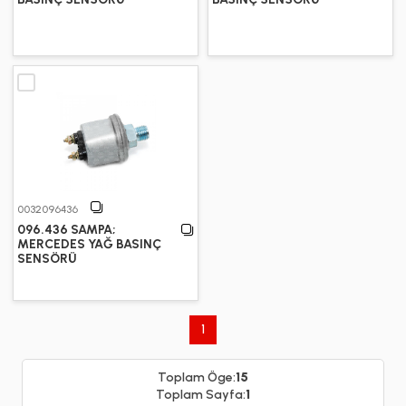
0032096436
096.436 SAMPA;
MERCEDES YAĞ BASINÇ
SENSÖRÜ
1
Toplam Öge:
15
Toplam Sayfa:
1