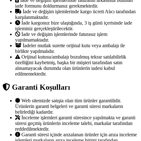
İade ve değişim işlemlerinde faturanın arkasında bulunan
iade formunu doldurmanız gerekmektedir.
İade ve değişim işlemlerinde kargo ücreti Alıcı tarafından
karşılanmaktadır.
İade kargonuz bize ulaştığında, 3 iş günü içerisinde iade
işleminiz gerçekleştirilecektir.
İade ve değişim işlemlerinde faturasız işlem
yapılmamaktadır.
İadeler mutlak surette orijinal kutu veya ambalajı ile
birlikte yapılmalıdır.
Orijinal kutusu/ambalajı bozulmuş tekrar satılabilirlik
özelliğini kaybetmiş, başka bir müşteri tarafından satın
alınamayacak durumda olan ürünlerin iadesi kabul
edilmemektedir.
Garanti Koşulları
Web sitemizde satışta olan tüm ürünler garantilidir.
Ürünlerin garanti belgeleri ve garanti süresi markaların
belirlediği kadardır.
İnceleme işlemleri garanti süresince yapılmakta ve garanti
süresi geçmiş ürünlerin inceleme talebi, markalar tarafından
reddedilmektedir.
Garanti süresi içinde arızalanan ürünler için arıza inceleme
işlemleri markaların arıza inceleme birimi tarafından