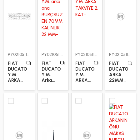
PY0210511201
PY0210511201X
PY0210511292
PY0210511294
FIAT
FIAT
FIAT
FIAT
DUCATO
DUCATO
DUCATO
DUCATO
Y.M.
Y.M.
Y.M.
ARKA
ARKA
Arka
ARKA
22MM
ANA
Ana
TAKVİYE
TAKVİYE
KAT
BURÇSUZ
2. KAT
2. KAT
BURÇLU
EN
EN
70MM
70MM
KALINLIK
KALINLIK
22 MM
22MM