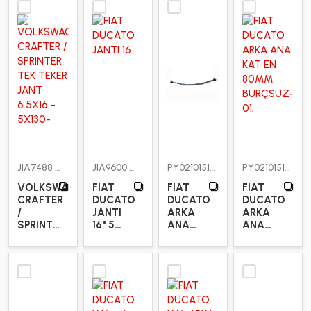
JIA7488
JIA9600
PY0210151201
PY0210151201X
VOLKSWAGEN
FIAT
FIAT
FIAT
CRAFTER
DUCATO
DUCATO
DUCATO
/
JANTI
ARKA
ARKA
SPRINTER
16" 5
ANA
ANA
TEK
BİJON
KAT EN
KAT EN
TEKER
80MM
80MM
JANT
BURÇLU
BURÇSUZ
6.5X16 -
5X130