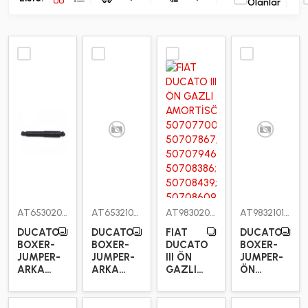
Olanlar
AT6530202N
AT6532104PN
AT9830201PS
AT9832101PN
DUCATO-
DUCATO-
FIAT
DUCATO-
BOXER-
BOXER-
DUCATO
BOXER-
JUMPER-
JUMPER-
III ÖN
JUMPER-
ARKA
ARKA
GAZLI
ÖN
YAĞLI
GAZLI
AMORTİSÖR
GAZLI
1800 KG
1800 KG
1800 KG
AMORTİSÖR
AMORTİSÖR
AMORTİSÖR