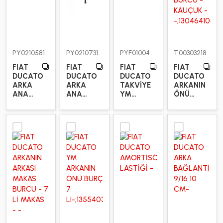
PY0210581201X
PY0210731201
PYF010046802
T00303218000
FIAT
FIAT
FIAT
FIAT
DUCATO
DUCATO
DUCATO
DUCATO
ARKA
ARKA
TAKVİYE
ARKANIN
ANA
ANA
YM
ÖNÜ
BURÇSUZ
KAT
ARKA 2.
MAKAS
22MM
KAT
BURCU -
ÖZEL
KAUÇUK
-