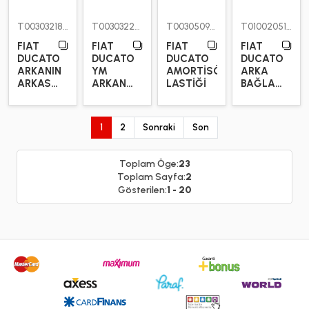
T00303218600
T00303220000
T00305092000
T01002051000
FIAT
FIAT
FIAT
FIAT
DUCATO
DUCATO
DUCATO
DUCATO
ARKANIN
YM
AMORTİSÖR
ARKA
ARKASI
ARKANIN
LASTİĞİ
BAĞLANTI
MAKAS
ÖNÜ
9/16 10
BURCU -
BURÇ 7
CM
7 Lİ
LI
1
2
Sonraki
Son
MAKAS
-
Toplam Öge:
23
Toplam Sayfa:
2
Gösterilen:
1 - 20