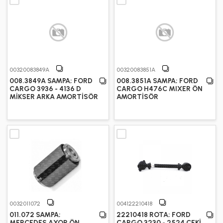
00320083849A
00320083851A
008.3849A SAMPA; FORD
008.3851A SAMPA; FORD
CARGO 3936 - 4136 D
CARGO H476C MIXER ÖN
MİKSER ARKA AMORTİSÖR
AMORTİSÖR
0032011072
004122210418
011.072 SAMPA;
22210418 ROTA; FORD
MERCEDES AXOR ÖN
CARGO 3230 - 2524 ÇEKİ