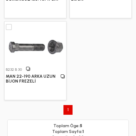
B232 B 30
MAN 22-190 ARKA UZUN
BİJON FREZELİ
1
Toplam Öge:
5
Toplam Sayfa:
1