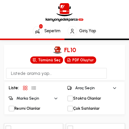
0
Sepetim
Giriş Yap
FL10
Tümünü Seç
PDF Oluştur
Liste:
Stokta Olanlar
Resmi Olanlar
Çok Satılanlar