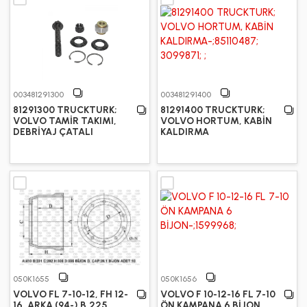
003481291300
003481291400
81291300 TRUCKTURK;
81291400 TRUCKTURK;
VOLVO TAMİR TAKIMI,
VOLVO HORTUM, KABİN
DEBRİYAJ ÇATALI
KALDIRMA
050K1655
050K1656
VOLVO FL 7-10-12, FH 12-
VOLVO F 10-12-16 FL 7-10
16, ARKA (94-) B.225
ÖN KAMPANA 6 BİJON