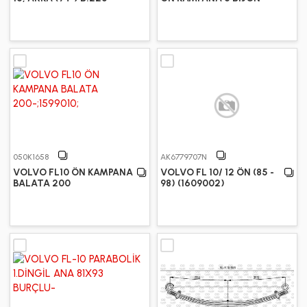
050K1658
AK6779707N
VOLVO FL10 ÖN KAMPANA
VOLVO FL 10/ 12 ÖN (85 -
BALATA 200
98) (1609002)