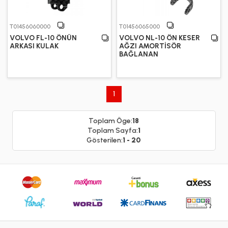
T01456060000
T01456065000
VOLVO FL-10 ÖNÜN
VOLVO NL-10 ÖN KESER
ARKASI KULAK
AĞZI AMORTİSÖR
BAĞLANAN
1
Toplam Öge:
18
Toplam Sayfa:
1
Gösterilen:
1 - 20