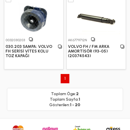
0032030203
AK6779712N
030.203 SAMPA; VOLVO
VOLVO FH / FM ARKA
FH SERİSİ VİTES KOLU
AMORTİSÖR (93-05)
TOZ KAPAĞI
(20374543)
1
Toplam Öge:
2
Toplam Sayfa:
1
Gösterilen:
1 - 20