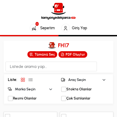
0
Sepetim
Giriş Yap
FH17
Tümünü Seç
PDF Oluştur
Liste:
Stokta Olanlar
Resmi Olanlar
Çok Satılanlar