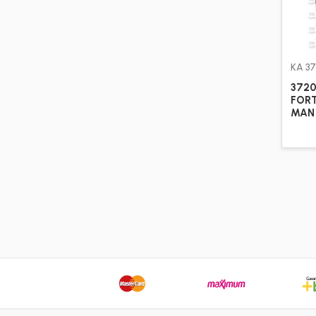
KA 3
3720
FORT
MAN 