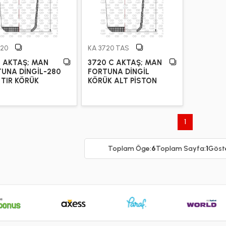
720
KA 3720 TAS
 AKTAŞ; MAN
3720 C AKTAŞ; MAN
UNA DİNGİL-280
FORTUNA DİNGİL
TIR KÖRÜK
KÖRÜK ALT PİSTON
1
Toplam Öge:
6
Toplam Sayfa:
1
Göste