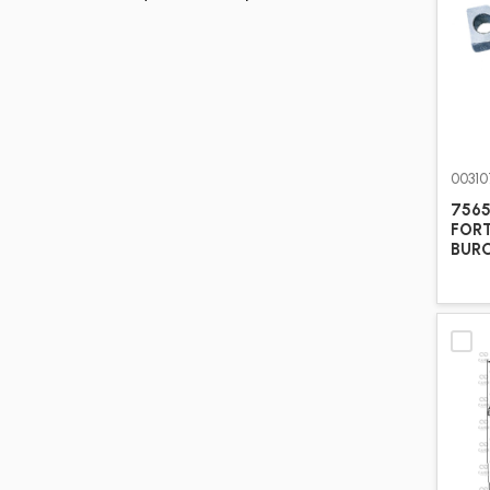
0031
7565
FORT
BUR