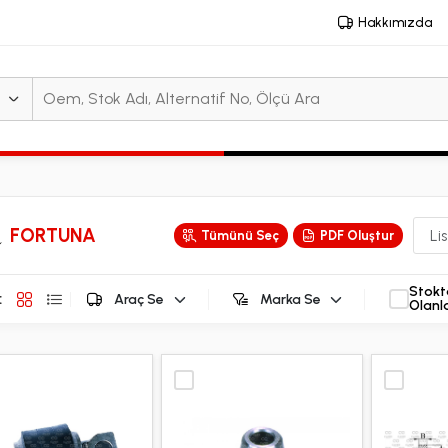
Hakkımızda
FORTUNA
Tümünü Seç
PDF Oluştur
Stokt
:
Olanl