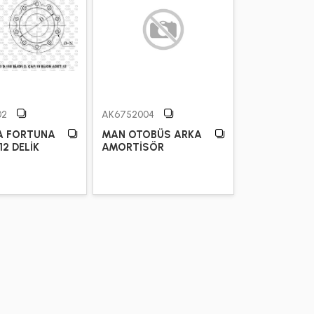
02
AK6752004
A FORTUNA
MAN OTOBÜS ARKA
12 DELİK
AMORTİSÖR