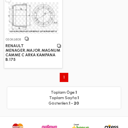
050K6808
RENAULT
MENAGER,MAJOR,MAGNUM
CAMME C ARKA KAMPANA
B.175
1
Toplam Öge:
1
Toplam Sayfa:
1
Gösterilen:
1 - 20