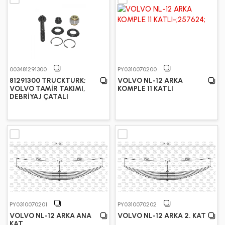
003481291300
PY0310070200
81291300 TRUCKTURK;
VOLVO NL-12 ARKA
VOLVO TAMİR TAKIMI,
KOMPLE 11 KATLI
DEBRİYAJ ÇATALI
PY0310070201
PY0310070202
VOLVO NL-12 ARKA ANA
VOLVO NL-12 ARKA 2. KAT
KAT