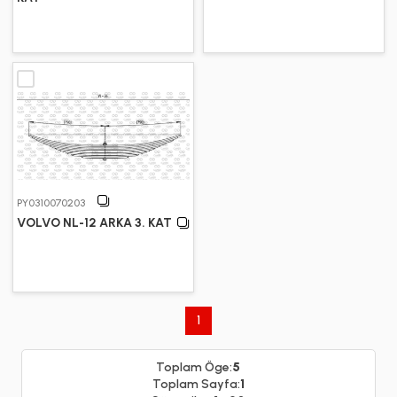
PY0310070203
VOLVO NL-12 ARKA 3. KAT
1
Toplam Öge:
5
Toplam Sayfa:
1