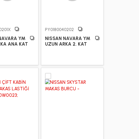
0201X
PY0180040202
NAVARA YM
NISSAN NAVARA YM
KA ANA KAT
UZUN ARKA 2. KAT