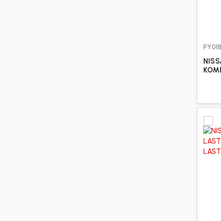
JCB
1
JEEP
13
PY01
KIA
19
NIS
KOM
MACK
9
MAKINA
12
MAN
4060
MAZDA
7
MERCEDES
7154
MITSUBISHI
151
NISSAN
15
OTOKAR
118