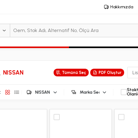
Hakkımızda
NISSAN
Tümünü Seç
PDF Oluştur
Stok
:
Olanl