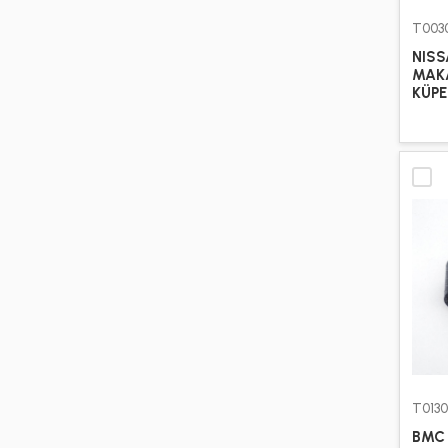
T003
PEUGEOT
12
NISS
MAKA
RENAULT
3460
KÜPE
ROMORK
9
SCANIA
3112
SUZUKI
5
TOYOTA
19
TRAILER
1601
VOLKSWAGEN
20
VOLVO
4571
T013
BMC 