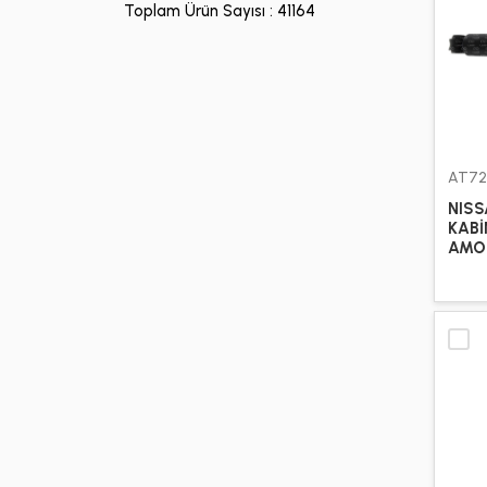
Toplam Ürün Sayısı : 41164
CITROEN
4
DAF
2518
DODGE
381
ENTER
1
AT72
NISS
FIAT
104
KABİ
AMOR
FORD
718
HYUNDAI
35
IKARUS
10
INTER
1
ISUZU
314
IVECO
2612