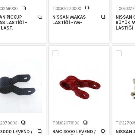
03268000
T00303270000
T0030327
AN PICKUP
NISSAN MAKAS
NISSAN 
S LASTİĞİ -
LASTİĞİ -YM-
BÜYÜK 
 LAST.
LASTİĞİ
02078000
T01302078100
T0132709
3000 LEVEND /
BMC 3000 LEVEND /
NISSAN 