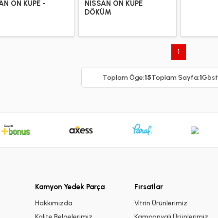
AN ÖN KÜPE -
NISSAN ÖN KÜPE
DÖKÜM
1
Toplam Öge:
15
Toplam Sayfa:
1
Göste
Kamyon Yedek Parça
Fırsatlar
i
Hakkımızda
Vitrin Ürünlerimiz
Kalite Belgelerimiz
Kampanyalı Ürünlerimiz