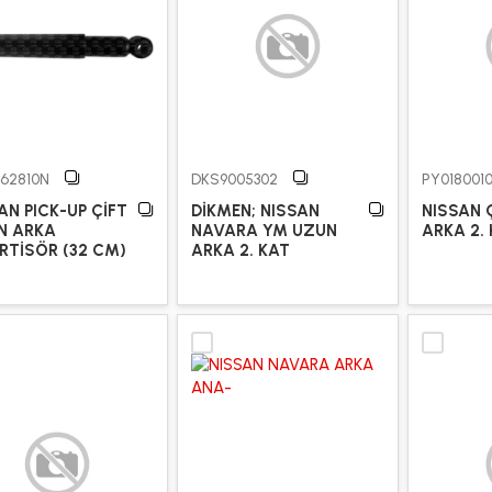
62810N
DKS9005302
PY018001
AN PICK-UP ÇİFT
DİKMEN; NISSAN
NISSAN 
N ARKA
NAVARA YM UZUN
ARKA 2.
TİSÖR (32 CM)
ARKA 2. KAT