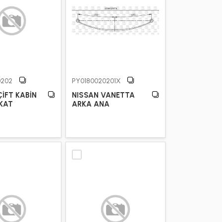
0202
PY0180020201X
ÇİFT KABİN
NISSAN VANETTA
 KAT
ARKA ANA