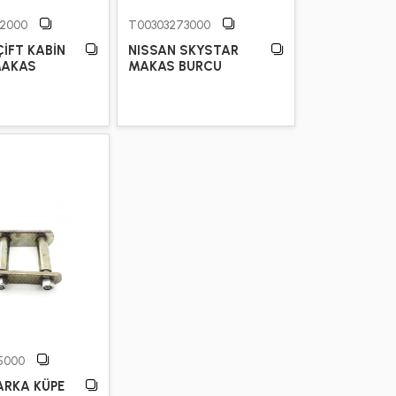
2000
T00303273000
ÇİFT KABİN
NISSAN SKYSTAR
MAKAS
MAKAS BURCU
5000
ARKA KÜPE