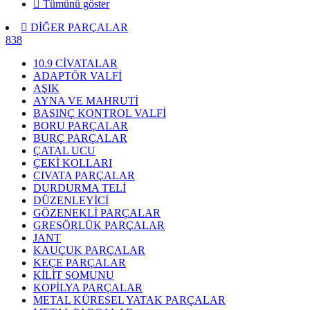
Tümünü göster
DİĞER PARÇALAR
838
10.9 CİVATALAR
ADAPTÖR VALFİ
AŞIK
AYNA VE MAHRUTİ
BASINÇ KONTROL VALFİ
BORU PARÇALAR
BURÇ PARÇALAR
ÇATAL UCU
ÇEKİ KOLLARI
CIVATA PARÇALAR
DURDURMA TELİ
DÜZENLEYİCİ
GÖZENEKLİ PARÇALAR
GRESÖRLÜK PARÇALAR
JANT
KAUÇUK PARÇALAR
KEÇE PARÇALAR
KİLİT SOMUNU
KOPİLYA PARÇALAR
METAL KÜRESEL YATAK PARÇALAR