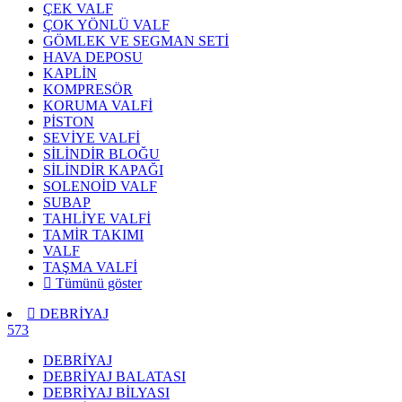
ÇEK VALF
ÇOK YÖNLÜ VALF
GÖMLEK VE SEGMAN SETİ
HAVA DEPOSU
KAPLİN
KOMPRESÖR
KORUMA VALFİ
PİSTON
SEVİYE VALFİ
SİLİNDİR BLOĞU
SİLİNDİR KAPAĞI
SOLENOİD VALF
SUBAP
TAHLİYE VALFİ
TAMİR TAKIMI
VALF
TAŞMA VALFİ
Tümünü göster
DEBRİYAJ
573
DEBRİYAJ
DEBRİYAJ BALATASI
DEBRİYAJ BİLYASI