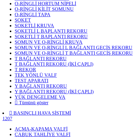
O-RİNGLİ HORTUM NİPELİ
O-RİNGLİ KİLİT SOMUNU
O-RİNGLİ TAPA
SOKET
SOKETLİ KRUVA
SOKETLİ L BAPLANTI REKORU
SOKETLİ T BAPLANTI REKORU
SOMUN VE O-RİNGLİ KRUVA
SOMUN VE O-RİNGLİ L BAĞLANTI GEÇİŞ REKORU
SOMUN VE O-RİNGLİ T BAĞLANTI GEÇİŞ REKORU
T BAĞLANTI REKORU
T BAĞLANTI REKORU (İKİ ÇAPLI)
T REKOR
TEK YÖNLÜ VALF
TEST APARATI
Y BAĞLANTI REKORU
Y BAĞLANTI REKORU (İKİ ÇAPLI)
YÜK DENGELEME VA
Tümünü göster
BASINÇLI HAVA SİSTEMİ
1207
AÇMA-KAPAMA VALFİ
ÇABUK TAHLİYE VALFİ