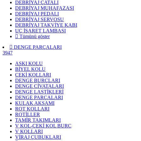
DEBRİYAJ ÇATALI
DEBRİYAJ MUHAFAZASI
DEBRİYAJ PEDALI
DEBRİYAJ SERVOSU
DEBRİYAJ TAKVİYE KABI
UÇ İŞARET LAMBASI
Tümünü göster
DENGE PARÇALARI
3947
ASKI KOLU
BİYEL KOLU
ÇEKİ KOLLARI
DENGE BURÇLARI
DENGE CİVATALARI
DENGE LASTİKLERİ
DENGE PARÇALARI
KULAK AKSAMI
ROT KOLLARI
ROTİLLER
TAMİR TAKIMLARI
V KOL-ÇEKİ KOL BURÇ
V KOLLARI
VİRAJ ÇUBUKLARI