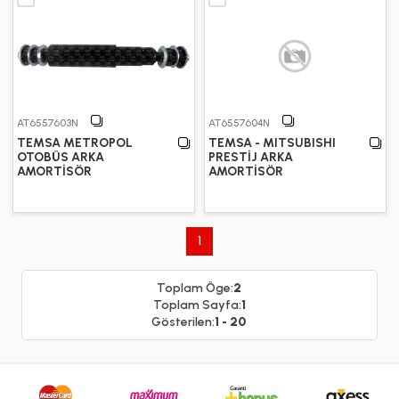
AT6557603N
AT6557604N
TEMSA METROPOL
TEMSA - MITSUBISHI
OTOBÜS ARKA
PRESTİJ ARKA
AMORTİSÖR
AMORTİSÖR
1
Toplam Öge:
2
Toplam Sayfa:
1
Gösterilen:
1 - 20