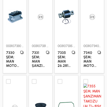
PEUGEOT
12
RENAULT
3460
ROMORK
9
SCANIA
3112
SUZUKI
5
003107330
003107331
003107335
003107340
7330
7331
7335
7340
TOYOTA
19
ŞEM;
ŞEM;
ŞEM;
ŞEM;
MAN
MAN
MAN
MAN
TRAILER
1601
MOTOR
ŞANZIMAN
26.281
MOTOR
TAKOZU
TAKOZU
ÇEKİ
TAKOZU
VOLKSWAGEN
20
(ALT)
KOLU
BURCU
VOLVO
4571