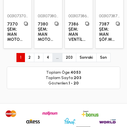
003107370
003107380
003107386
003107387
7370
7380
7386
7387
ŞEM;
ŞEM;
ŞEM;
ŞEM;
MAN
MAN
MAN
MAN
MOTOR
MOTOR
VENTİL
ŞÖF.MAH.TA
TAKOZU
TAKOZU
KOLU
(ARKA)
(ARKA)
ASKI
TAKOZU
1
2
3
4
...
203
Sonraki
Son
Toplam Öge:
4053
Toplam Sayfa:
203
Gösterilen:
1 - 20