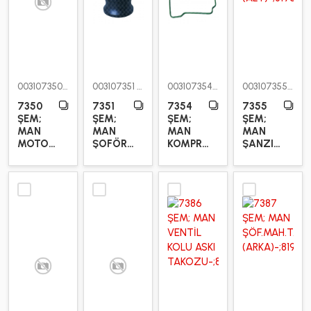
003107350
003107351
003107354
003107355
7350
7351
7354
7355
ŞEM;
ŞEM;
ŞEM;
ŞEM;
MAN
MAN
MAN
MAN
MOTOR
ŞOFÖR
KOMPRESÖR
ŞANZIMAN
TAKOZU
MAHALLİ
ALT
TAKOZU
TAKOZU
LASTİĞİ
(ALT)
(ARKA)
(Q
SİLİKON)