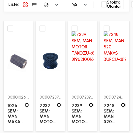
Stokta
CITROEN
Liste:
4
Olanlar
DAF
2518
DODGE
381
ENTER
1
FIAT
104
FORD
718
HYUNDAI
35
IKARUS
10
003101026
003107237
003107239
003107248
INTER
1
1026
7237
7239
7248
ŞEM;
ŞEM;
ŞEM;
ŞEM;
ISUZU
314
MAN
MAN
MAN
MAN
MAKAS
MOTOR
MOTOR
520
IVECO
2612
BURCU
TAKOZU
TAKOZU
MAKAS
(ÖN)
BURCU