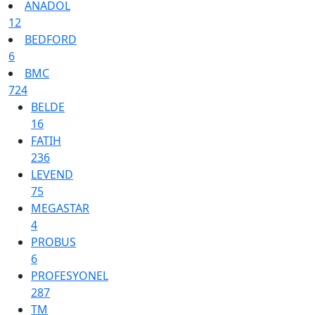
ANADOL
12
BEDFORD
6
BMC
724
BELDE
16
FATIH
236
LEVEND
75
MEGASTAR
4
PROBUS
6
PROFESYONEL
287
TM