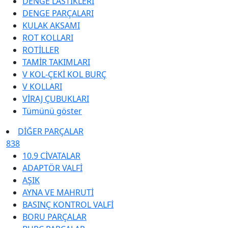
DENGE LASTİKLERİ
DENGE PARÇALARI
KULAK AKSAMI
ROT KOLLARI
ROTİLLER
TAMİR TAKIMLARI
V KOL-ÇEKİ KOL BURÇ
V KOLLARI
VİRAJ ÇUBUKLARI
Tümünü göster
DİĞER PARÇALAR
838
10.9 CİVATALAR
ADAPTÖR VALFİ
AŞIK
AYNA VE MAHRUTİ
BASINÇ KONTROL VALFİ
BORU PARÇALAR