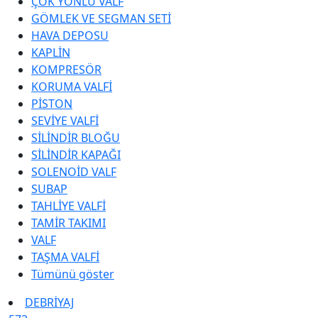
ÇOK YÖNLÜ VALF
GÖMLEK VE SEGMAN SETİ
HAVA DEPOSU
KAPLİN
KOMPRESÖR
KORUMA VALFİ
PİSTON
SEVİYE VALFİ
SİLİNDİR BLOĞU
SİLİNDİR KAPAĞI
SOLENOİD VALF
SUBAP
TAHLİYE VALFİ
TAMİR TAKIMI
VALF
TAŞMA VALFİ
Tümünü göster
DEBRİYAJ