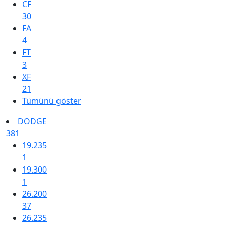
CF
30
FA
4
FT
3
XF
21
Tümünü göster
DODGE
381
19.235
1
19.300
1
26.200
37
26.235