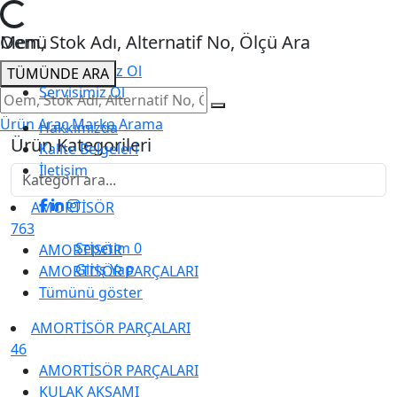
Loading...
Menü
Oem, Stok Adı, Alternatif No, Ölçü Ara
Tedarikçimiz Ol
TÜMÜNDE ARA
Servisimiz Ol
Ürün
Araç
Marka
Arama
Hakkımızda
Ürün Kategorileri
Kalite Belgeleri
İletişim
AMORTİSÖR
763
Sepetim
0
AMORTİSÖR
Giriş Yap
AMORTİSÖR PARÇALARI
Tümünü göster
AMORTİSÖR PARÇALARI
46
AMORTİSÖR PARÇALARI
KULAK AKSAMI