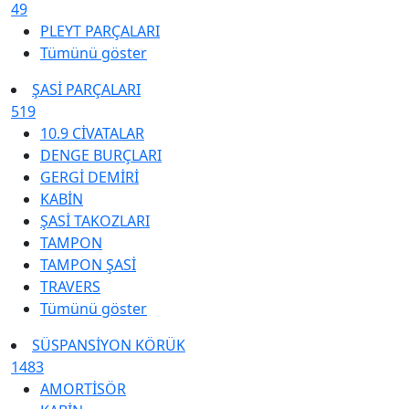
49
PLEYT PARÇALARI
Tümünü göster
ŞASİ PARÇALARI
519
10.9 CİVATALAR
DENGE BURÇLARI
GERGİ DEMİRİ
KABİN
ŞASİ TAKOZLARI
TAMPON
TAMPON ŞASİ
TRAVERS
Tümünü göster
SÜSPANSİYON KÖRÜK
1483
AMORTİSÖR