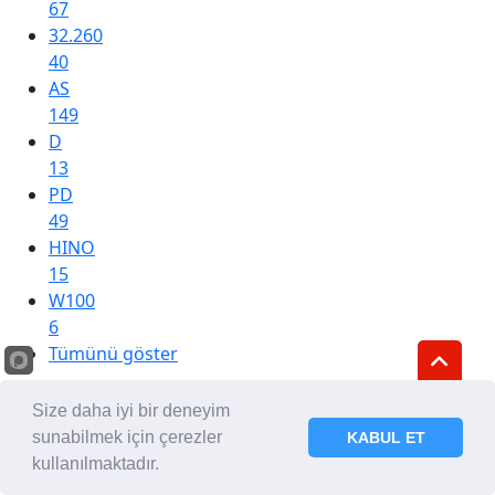
67
32.260
40
AS
149
D
13
PD
49
HINO
15
W100
6
Tümünü göster
ENTER
Size daha iyi bir deneyim
1
sunabilmek için çerezler
KABUL ET
FIAT
kullanılmaktadır.
104