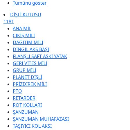
Tümünü göster
DİŞLİ KUTUSU
1181
ANA MİL
ÇIKIŞ MİLİ
DAĞITIM MİLİ
DİNGİL AKS BAŞI
FLANŞLI ŞAFT ASKI YATAK
GERİ VİTES MİLİ
GRUP MİLİ
PLANET DİŞLİ
PRİZDİREK MİLİ
PTO
RETARDER
ROT KOLLARI
ŞANZUMAN
ŞANZUMAN MUHAFAZASI
TAŞIYICI KOL AKSI