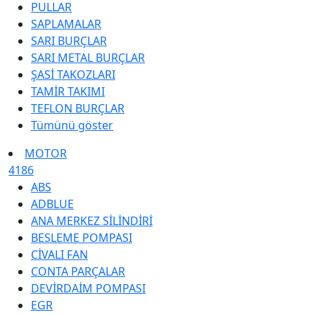
PULLAR
SAPLAMALAR
SARI BURÇLAR
SARI METAL BURÇLAR
ŞASİ TAKOZLARI
TAMİR TAKIMI
TEFLON BURÇLAR
Tümünü göster
MOTOR
4186
ABS
ADBLUE
ANA MERKEZ SİLİNDİRİ
BESLEME POMPASI
CİVALI FAN
CONTA PARÇALAR
DEVİRDAİM POMPASI
EGR