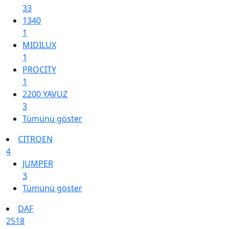
33
1340
1
MIDILUX
1
PROCITY
1
2200 YAVUZ
3
Tümünü göster
CITROEN
4
JUMPER
3
Tümünü göster
DAF
2518