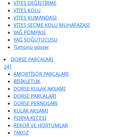
VİTES DEĞİŞTİRME
VİTES KOLU
VİTES KUMANDASI
VİTES SEÇME KOLU MUHAFAZASI
YAĞ POMPASI
YAĞ SOĞUTUCUSU
Tümünü göster
DORSE PARÇALARI
241
AMORTİSÖR PARÇALARI
BİSİKLETLİK
DORSE KULAK AKSAMI
DORSE PARÇALARI
DORSE PERNOLARI
KULAK AKSAMI
PORYA KEÇESİ
REKOR VE HORTUMLAR
TAKOZ