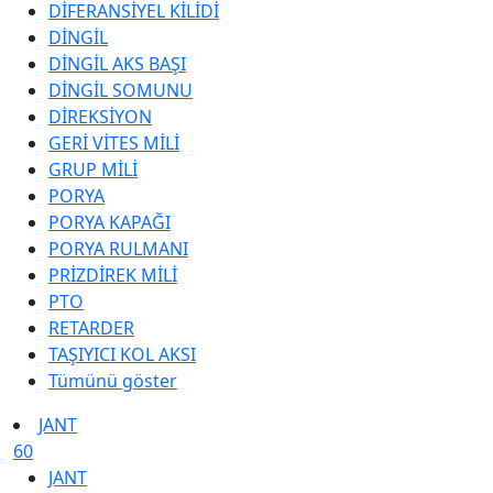
DİFERANSİYEL KİLİDİ
DİNGİL
DİNGİL AKS BAŞI
DİNGİL SOMUNU
DİREKSİYON
GERİ VİTES MİLİ
GRUP MİLİ
PORYA
PORYA KAPAĞI
PORYA RULMANI
PRİZDİREK MİLİ
PTO
RETARDER
TAŞIYICI KOL AKSI
Tümünü göster
JANT
60
JANT