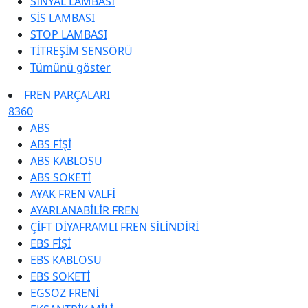
SİNYAL LAMBASI
SİS LAMBASI
STOP LAMBASI
TİTREŞİM SENSÖRÜ
Tümünü göster
FREN PARÇALARI
8360
ABS
ABS FİŞİ
ABS KABLOSU
ABS SOKETİ
AYAK FREN VALFİ
AYARLANABİLİR FREN
ÇİFT DİYAFRAMLI FREN SİLİNDİRİ
EBS FİŞİ
EBS KABLOSU
EBS SOKETİ
EGSOZ FRENİ