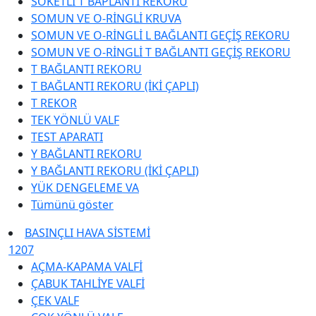
SOKETLİ T BAPLANTI REKORU
SOMUN VE O-RİNGLİ KRUVA
SOMUN VE O-RİNGLİ L BAĞLANTI GEÇİŞ REKORU
SOMUN VE O-RİNGLİ T BAĞLANTI GEÇİŞ REKORU
T BAĞLANTI REKORU
T BAĞLANTI REKORU (İKİ ÇAPLI)
T REKOR
TEK YÖNLÜ VALF
TEST APARATI
Y BAĞLANTI REKORU
Y BAĞLANTI REKORU (İKİ ÇAPLI)
YÜK DENGELEME VA
Tümünü göster
BASINÇLI HAVA SİSTEMİ
1207
AÇMA-KAPAMA VALFİ
ÇABUK TAHLİYE VALFİ
ÇEK VALF