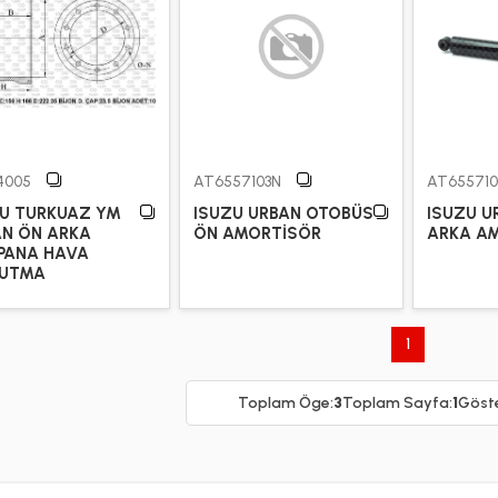
4005
AT6557103N
AT65571
ZU TURKUAZ YM
ISUZU URBAN OTOBÜS
ISUZU U
AN ÖN ARKA
ÖN AMORTİSÖR
ARKA A
PANA HAVA
UTMA
1
Toplam Öge:
3
Toplam Sayfa:
1
Göste