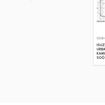
050K
ISU
URB
KAM
SOĞ