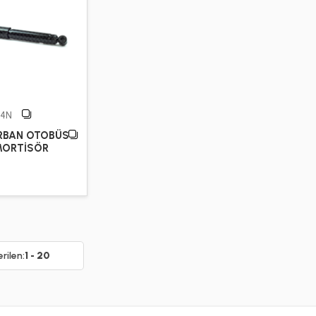
04N
RBAN OTOBÜS
MORTİSÖR
rilen:
1 - 20