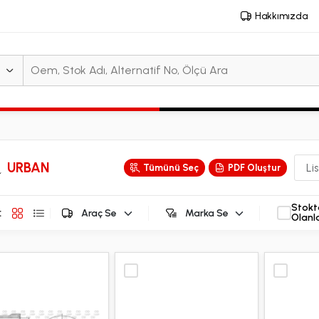
Hakkımızda
URBAN
Tümünü Seç
PDF Oluştur
Stokt
:
Olanl